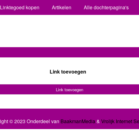
Linktegoed kopen
Artikelen
Alle dochterpagina's
Link toevoegen
Link toevoegen
ight © 2023 Onderdeel van
BaakmanMedia
&
Vrolijk Internet S