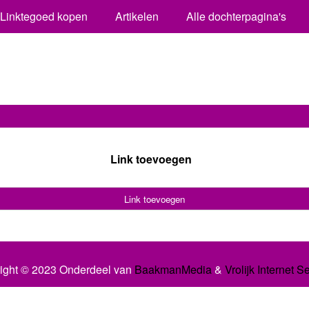
Linktegoed kopen
Artikelen
Alle dochterpagina's
Link toevoegen
Link toevoegen
ight © 2023 Onderdeel van
BaakmanMedia
&
Vrolijk Internet S